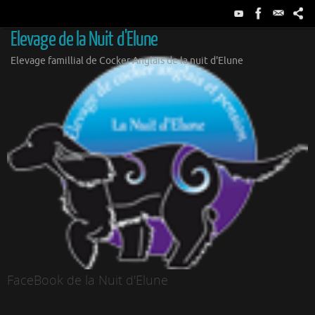
Passer
au
Elevage de la Nuit d'Elune
contenu
Elevage famillial de Cocker Anglais de la nuit d'Elune
FaceBook de la Nuit d'Elune