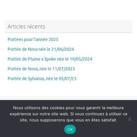
Articles récents
Portées pour l'année 2025
Portée de Nova née le 21/06/2024
Portée de Plume x Spoke née le 19/05/2024
Portée de Nova, née le 11/07/2023
Portée de Sylvanas, née le 05/07/23
Nous utilisons des cookies pour vous garantir la meilleure
expérience sur notre site web. Si vous continuez à utiliser ce
site, nous supposerons que vous en êtes satisfait.
OK
Fièrement propulsé par
Tempera
&
WordPress.