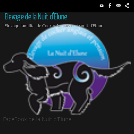
Passer
au
Elevage de la Nuit d'Elune
contenu
Elevage famillial de Cocker Anglais de la nuit d'Elune
FaceBook de la Nuit d'Elune