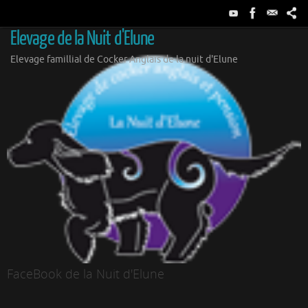
Passer
au
Elevage de la Nuit d'Elune
contenu
Elevage famillial de Cocker Anglais de la nuit d'Elune
FaceBook de la Nuit d'Elune